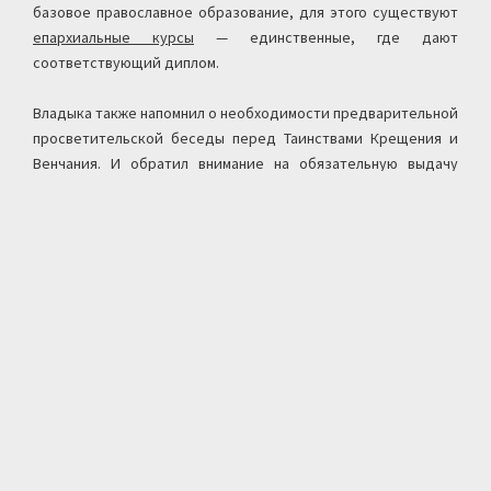
базовое православное образование, для этого существуют
епархиальные курсы
— единственные, где дают
соответствующий диплом.
Владыка также напомнил о необходимости предварительной
просветительской беседы перед Таинствами Крещения и
Венчания. И обратил внимание на обязательную выдачу
после этих Таинств свидетельств единого образца.
ИА «Вода живая»
,
12.02.15
По воскресным дням детский хор поет вечерню в
храме священномученика Серафима Петроградского.
Приглашаются все желающие учиться пению дети с
24 марта в храме Отдела религиозного образования и
катехизации Санкт-Петербургской епархии во имя
священномученика Серафима, митрополита Петроградского,
состоялось служение акафиста
На епархиальных курсах ОРОиК прошел детский
11 января