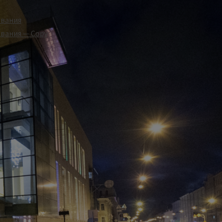
ования
вания — Copy