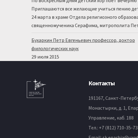
По воскресным дням детский хор поет вечерн
Приглашаются все желающие учиться пению дет
24 марта в храме Отдела религиозного образов
священномученика Серафима, митрополита Пет
Бухаркин Петр Евгеньевич профессор, доктор
филологических наук
29 июля 2015
Контакты
191167, Санкт-Петербу
Монастырки, д. 1, Епа
Управление, каб. 188
Тел.:
+7 (812) 710-35-73
Email:
sk.eparhia@yand