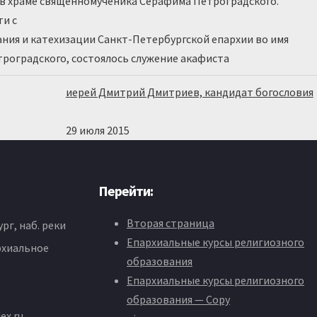
ю в храме священномученика Серафима Петроградского.
и с
ания и катехизации Санкт-Петербургской епархии во имя
роградского, состоялось служение акафиста
иерей Дмитрий Дмитриев, кандидат богословия
29 июля 2015
Перейти:
Вторая страница
рг, наб. реки
Епархиальные курсы религиозного
рхиальное
образования
Епархиальные курсы религиозного
образования — Copy
ex.ru