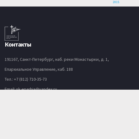
2015
Контакты
191167, Санкт-Петербург, наб. реки Монастырки, д. 1,
Епархиальное Управление, каб. 188
Тел.:
+7 (812) 710-35-73
Email:
sk.eparhia@yandex.ru
Перейти:
Вторая страница
Епархиальные курсы религиозного образования
Епархиальные курсы религиозного образования — Copy