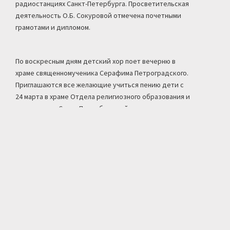
радиостанциях Санкт-Петербурга. Просветительская
деятельность О.Б. Сокуровой отмечена почетными
грамотами и дипломом.
По воскресным дням детский хор поет вечерню в
храме священномученика Серафима Петроградского.
Приглашаются все желающие учиться пению дети с
24 марта в храме Отдела религиозного образования и
катехизации Санкт-Петербургской епархии во имя
священномученика Серафима, митрополита Петроградского,
состоялось служение акафиста
Болтовская Людмила Николаевна, кандидат филологических
17 июня
2016
наук