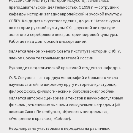
Российский институт истории искусств), занималась
преподавательской деятельностью. С 1998 г. — сотрудник
кафедры истории западноевропейской и русской культуры
СПбГУ. Кандидат искусствоведения, доцент. Читает курсы
по истории русской культуры XIX в., русской литературе
золотого и серебряного века, истории мировой культуры.
Работает над докторской диссертацией.
Является членом Ученого Совета Института истории СПбГУ,
членом Союза театральных деятелей России.
Руководит педагогической практикой студентов кафедры.
О. Б. Сокурова – автор двух монографий и большого числа
научных статей по широкому кругу историко-культурных,
философских, филологических и богословских проблем.
Является автором сценариев и текстов к научно-популярным
фильмам, отмеченных высшими конкурсными наградами («В
поисках Санкт-Петербурга», «Крепость неодолимая»,
«Умозрение в красках», «Собор»).
Неоднократно участвовала в передачах на различных